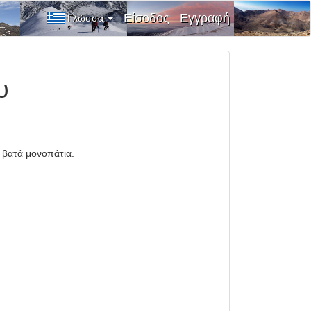
Είσοδος
Εγγραφή
Γλώσσα
υ
 βατά μονοπάτια.