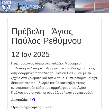
ΕΟΣ Χανίων
Εναλλ
Μενο
Επιλο
Πρέβελη - Άγιος
Παύλος Ρεθύμνου
12 Ιαν 2025
Πεζοπορώντας δίπλα στο γαλάζιο. Μονοήμερη
πολύωρη πεζοπορική εξόρμηση για να διασχίσουμε τις
ανεμοδαρμένες παραλίες του νότιου Ρεθύμνου με τα
ξεχωριστά χρώματα και τοπία τους. Η πεζοπορία θα έχει
διάρκεια περίπου 8 ώρες και θα καταλήξει στους
εντυπωσιακούς κάθετους αμμόλοφους του Αγίου
Παύλου που οι ντόπιοι ονομάζουν “αλατσογκρεμούς”.
Δυσκολία:
2
Ώρα αναχώρησης:
07:00