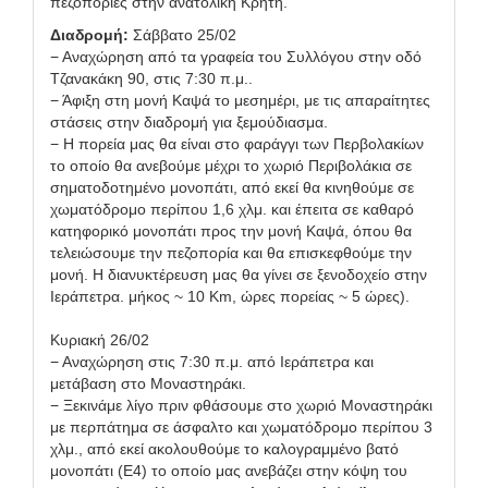
πεζοπορίες στην ανατολική Κρήτη.
Διαδρομή:
Σάββατο 25/02
− Αναχώρηση από τα γραφεία του Συλλόγου στην οδό
Τζανακάκη 90, στις 7:30 π.μ..
− Άφιξη στη μονή Καψά το μεσημέρι, με τις απαραίτητες
στάσεις στην διαδρομή για ξεμούδιασμα.
− Η πορεία μας θα είναι στο φαράγγι των Περβολακίων
το οποίο θα ανεβούμε μέχρι το χωριό Περιβολάκια σε
σηματοδοτημένο μονοπάτι, από εκεί θα κινηθούμε σε
χωματόδρομο περίπου 1,6 χλμ. και έπειτα σε καθαρό
κατηφορικό μονοπάτι προς την μονή Καψά, όπου θα
τελειώσουμε την πεζοπορία και θα επισκεφθούμε την
μονή. Η διανυκτέρευση μας θα γίνει σε ξενοδοχείο στην
Ιεράπετρα. μήκος ~ 10 Km, ώρες πορείας ~ 5 ώρες).
Κυριακή 26/02
− Αναχώρηση στις 7:30 π.μ. από Ιεράπετρα και
μετάβαση στο Μοναστηράκι.
− Ξεκινάμε λίγο πριν φθάσουμε στο χωριό Μοναστηράκι
με περπάτημα σε άσφαλτο και χωματόδρομο περίπου 3
χλμ., από εκεί ακολουθούμε το καλογραμμένο βατό
μονοπάτι (Ε4) το οποίο μας ανεβάζει στην κόψη του