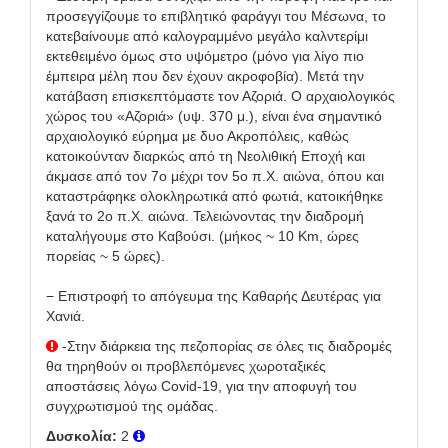
προσεγγίζουμε το επιβλητικό φαράγγι του Μέσωνα, το
κατεβαίνουμε από καλογραμμένο μεγάλο καλντερίμι
εκτεθειμένο όμως στο υψόμετρο (μόνο για λίγο πιο
έμπειρα μέλη που δεν έχουν ακροφοβία). Μετά την
κατάβαση επισκεπτόμαστε τον Αζοριά. Ο αρχαιολογικός
χώρος του «Αζοριά» (υψ. 370 μ.), είναι ένα σημαντικό
αρχαιολογικό εύρημα με δυο Ακροπόλεις, καθώς
κατοικούνταν διαρκώς από τη Νεολιθική Εποχή και
άκμασε από τον 7ο μέχρι τον 5ο π.Χ. αιώνα, όπου και
καταστράφηκε ολοκληρωτικά από φωτιά, κατοικήθηκε
ξανά το 2ο π.Χ. αιώνα. Τελειώνοντας την διαδρομή
καταλήγουμε στο Καβούσι. (μήκος ~ 10 Km, ώρες
πορείας ~ 5 ώρες).
− Επιστροφή το απόγευμα της Καθαρής Δευτέρας για
Χανιά.
-Στην διάρκεια της πεζοπορίας σε όλες τις διαδρομές
θα τηρηθούν οι προβλεπόμενες χωροταξικές
αποστάσεις λόγω Covid-19, για την αποφυγή του
συγχρωτισμού της ομάδας.
Δυσκολία:
2