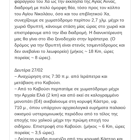
φαραγγιού του Χα ως την εκκλησία της Αγίας Άννας,
διαδρομή με πολύ όμορφη θέα, τόσο προς τον κόλπο
του Αγίου Νικολάου, όσο και του επιβλητικού Χα,
συνεχίζουμε σε χωματόδρομο περίπου 2,7 χλμ. μέχρι το
χωριό Θρυπτή, κάνουμε στάση μίας ώρας στο χωριό και
επιστρέφουμε από την ίδια διαδρομή. Η διανυκτέρευση
μας θα γίνει στο ίδιο ξενοδοχείο στην Ιεράπετρα. (Ο
δρόμος για την Θρυπτή είναι στενός τσιμεντόδρομος και
δεν ανεβαίνει το λεωφορείο) (μήκος ~ 18 Km, ώρες
πορείας ~ 8 ώρες).
Δευτέρα 27/02
− Αναχώρηση στις 7:30 π.μ. από Ιεράπετρα και
μετάβαση στο Καβούσι.
− Από το Καβούσι περπατάμε σε χωματόδρομο μέχρι
την Αρχαία Ελιά (2 km) και από εκεί σε καλογραμμένο
μονοπάτι (Ε4) ανεβαίνουμε στη κορυφή Κάστρο, υψ.
710 μ., όπου υπάρχουν αρχαιολογικά ευρήματα παλαιού
οικισμού υστερομινωικής περιόδου από το τέλος της
εποχής του χαλκού μέχρι την πρώιμη εποχή του
σιδήρου. Επιστροφή στο Καβούσι. (μήκος ~ 6 Km, ώρες
πορείας ~ 3,5 ώρες).
− Δεύτερη ομάδα συνεχίζει από την κορυφή Κάστρο και